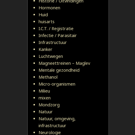
Historie / Uitvindingen
Hormonen
Huid
huisarts
I.C.T. / Registratie
Infectie / Parasitair
Infrastructuur
Kanker
Luchtwegen
Magneettreinen – Maglev
Mentale gezondheid
Methanol
Micro-organismen
Milieu
mixen
Mondzorg
Natuur
Natuur, omgeving,
infrastructuur
Neurologie