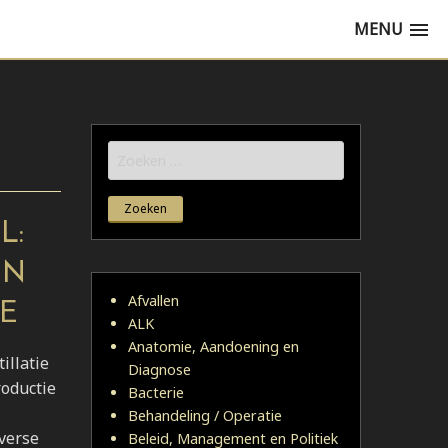
MENU
Zoeken
naar:
L:
EN
Afvallen
IE
ALK
Anatomie, Aandoening en
illatie
Diagnose
roductie
Bacterie
Behandeling / Operatie
verse
Beleid, Management en Politiek