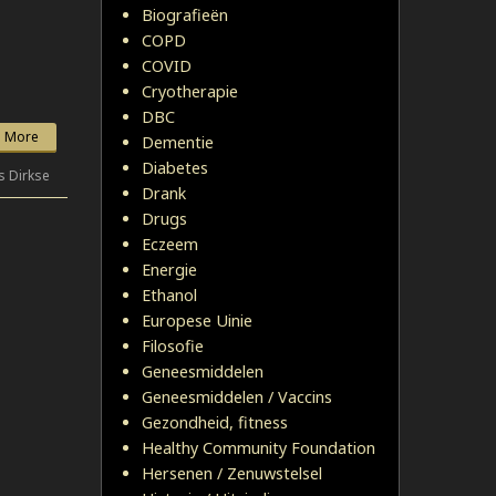
Biografieën
COPD
COVID
Cryotherapie
DBC
 More
Dementie
Diabetes
s Dirkse
Drank
Drugs
Eczeem
Energie
Ethanol
Europese Uinie
Filosofie
Geneesmiddelen
Geneesmiddelen / Vaccins
Gezondheid, fitness
Healthy Community Foundation
Hersenen / Zenuwstelsel