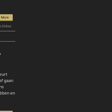
 More
s Dirkse
,
eurt
ef gaan
ns
ebben en