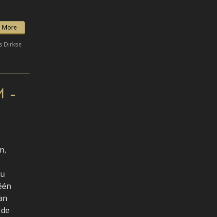
 More
s Dirkse
 –
n,
e
nu
 één
an
 de