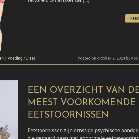
Read
en
|
Voeding / Dieet
Posted on oktober 2, 2024 by Koo
EEN OVERZICHT VAN D
MEEST VOORKOMENDE
EETSTOORNISSEN
Eetstoornissen zijn ernstige psychische aando
die gepaard gaan met abnormale eetgewoonten