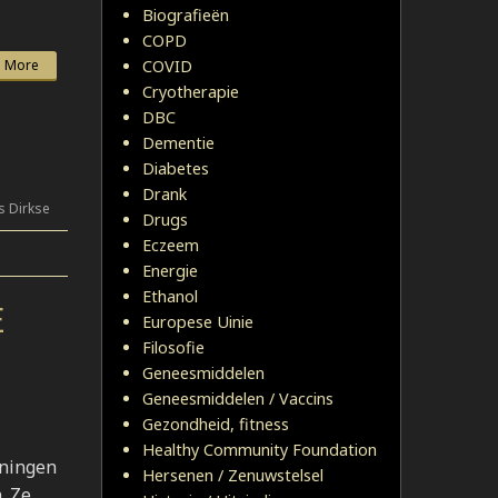
Biografieën
COPD
 More
COVID
Cryotherapie
DBC
Dementie
Diabetes
Drank
s Dirkse
Drugs
Eczeem
Energie
Ethanol
E
Europese Uinie
Filosofie
Geneesmiddelen
Geneesmiddelen / Vaccins
Gezondheid, fitness
Healthy Community Foundation
eningen
Hersenen / Zenuwstelsel
. Ze