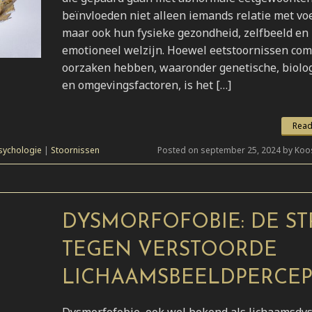
beïnvloeden niet alleen iemands relatie met vo
maar ook hun fysieke gezondheid, zelfbeeld en
emotioneel welzijn. Hoewel eetstoornissen co
oorzaken hebben, waaronder genetische, biolo
en omgevingsfactoren, is het […]
Read
sychologie
|
Stoornissen
Posted on september 25, 2024 by Koo
DYSMORFOFOBIE: DE ST
TEGEN VERSTOORDE
LICHAAMSBEELDPERCEP
Dysmorfofobie, ook wel bekend als lichaamsdy