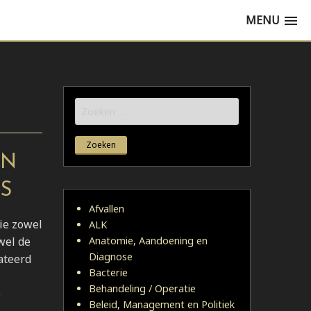
MENU
Zoeken
naar:
EN
S
Afvallen
ie zowel
ALK
wel de
Anatomie, Aandoening en
Diagnose
ateerd
Bacterie
Behandeling / Operatie
e
Beleid, Management en Politiek