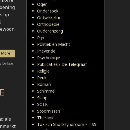
Ogen
doening
Onderzoek
s op
Ontwikkeling
t
Orthopedie
 gewoon
Ouderenzorg
Pijn
Politiek en Macht
Preventie
 More
Psychologie
s Dirkse
Publicaties / De Telegraaf
Religie
Reuk
Roman
Schimmel
E
Slaap
SOLK
Stoornissen
Therapie
d als
Toxisch Shocksyndroom – TSS
enmerkt