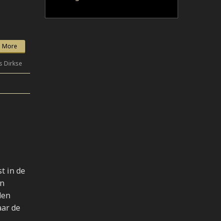
 More
s Dirkse
t in de
en
den
aar de