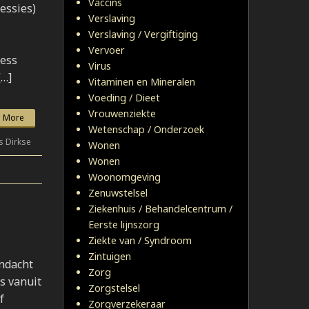
Vaccins
essies)
Verslaving
Verslaving / Vergiftiging
Vervoer
ress
Virus
[…]
Vitaminen en Mineralen
Voeding / Dieet
Vrouwenziekte
 More
Wetenschap / Onderzoek
s Dirkse
Wonen
Wonen
Woonomgeving
Zenuwstelsel
Ziekenhuis / Behandelcentrum /
Eerste lijnszorg
Ziekte van / Syndroom
Zintuigen
andacht
Zorg
s vanuit
Zorgstelsel
f
Zorgverzekeraar