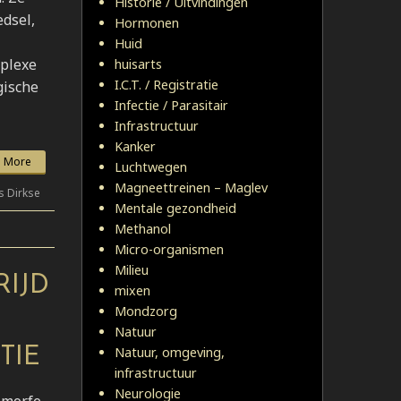
Historie / Uitvindingen
edsel,
Hormonen
Huid
mplexe
huisarts
I.C.T. / Registratie
gische
Infectie / Parasitair
Infrastructuur
Kanker
 More
Luchtwegen
Magneettreinen – Maglev
s Dirkse
Mentale gezondheid
Methanol
Micro-organismen
Milieu
RIJD
mixen
Mondzorg
Natuur
Natuur, omgeving,
TIE
infrastructuur
Neurologie
smorfe