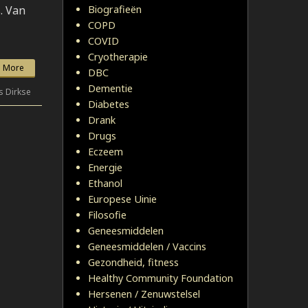
. Van
Biografieën
COPD
COVID
Cryotherapie
 More
DBC
Dementie
s Dirkse
Diabetes
Drank
Drugs
Eczeem
Energie
Ethanol
Europese Uinie
Filosofie
Geneesmiddelen
Geneesmiddelen / Vaccins
Gezondheid, fitness
Healthy Community Foundation
Hersenen / Zenuwstelsel