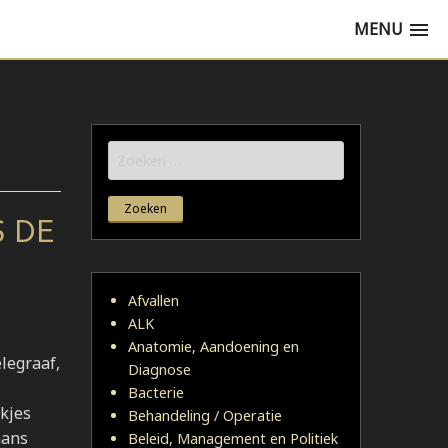
MENU
Zoeken
naar:
S DE
Afvallen
ALK
Anatomie, Aandoening en
elegraaf,
Diagnose
Bacterie
kjes
Behandeling / Operatie
mans
Beleid, Management en Politiek