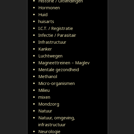
Historie / Uitvindingen
Hormonen
Huid
huisarts
I.C.T. / Registratie
Infectie / Parasitair
Infrastructuur
Kanker
Luchtwegen
Magneettreinen – Maglev
Mentale gezondheid
Methanol
Micro-organismen
Milieu
mixen
Mondzorg
Natuur
Natuur, omgeving,
infrastructuur
Neurologie