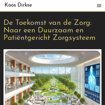
Koos Dirkse
De Toekomst van de Zorg:
Naar een Duurzaam en
Patiëntgericht Zorgsysteem