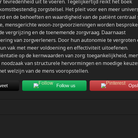
evredenheid uit te voeren. Tegelijkertijd reikt het boek
omstbestendig zorgstelsel. Het pleit voor een meer univer
d en de behoeften en waardigheid van de patiënt centraal 
lige, mensgerichte woon-zorgvoorzieningen worden besproke
n de vergrijzing en de toenemende zorgvraag. Daarnaast
ering van zorgverleners. Door hun autonomie te vergroten
hun vak met meer voldoening en effectiviteit uitoefenen.
riëntatie op de kernwaarden van zorg: toegankelijkheid, men
 de noodzaak van structurele hervormingen en moedige keuz
het welzijn van de mens vooropstellen.
weet
Follow us
Ops