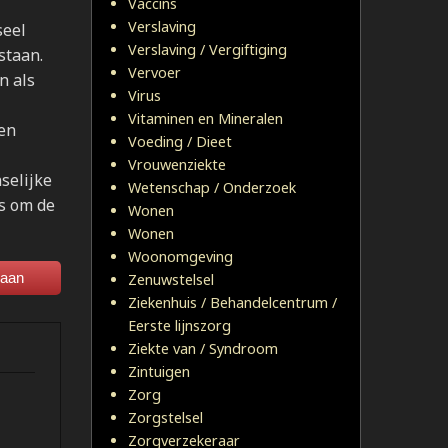
Vaccins
Verslaving
seel
Verslaving / Vergiftiging
staan.
Vervoer
n als
Virus
Vitaminen en Mineralen
 en
Voeding / Dieet
Vrouwenziekte
selijke
Wetenschap / Onderzoek
es om de
Wonen
Wonen
Woonomgeving
laan
Zenuwstelsel
Ziekenhuis / Behandelcentrum /
Eerste lijnszorg
Ziekte van / Syndroom
Zintuigen
Zorg
Zorgstelsel
Zorgverzekeraar