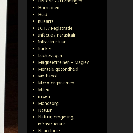
Historie / Uitvindingen
Hormonen
Huid
huisarts
I.C.T. / Registratie
Infectie / Parasitair
Infrastructuur
Kanker
Luchtwegen
Magneettreinen – Maglev
Mentale gezondheid
Methanol
Micro-organismen
Milieu
mixen
Mondzorg
Natuur
Natuur, omgeving,
infrastructuur
Neurologie