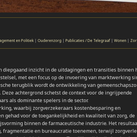
agement en Politiek
|
Ouderenzorg
|
Publicaties / De Telegraaf
|
Wonen
|
Zor
n diepgaand inzicht in de uitdagingen en transities binnen 
stelsel, met een focus op de invoering van marktwerking si
ische terugblik wordt de ontwikkeling van gemeenschapszo
. Deze achtergrond schetst de context voor de ingrijpende
s als dominante spelers in de sector.
erking, waarbij zorgverzekeraars kostenbesparing en
n gehad voor de toegankelijkheid en kwaliteit van zorg, de
jsvorming binnen de farmaceutische industrie. Het resultaa
g, fragmentatie en bureaucratie toenemen, terwijl zorgverl