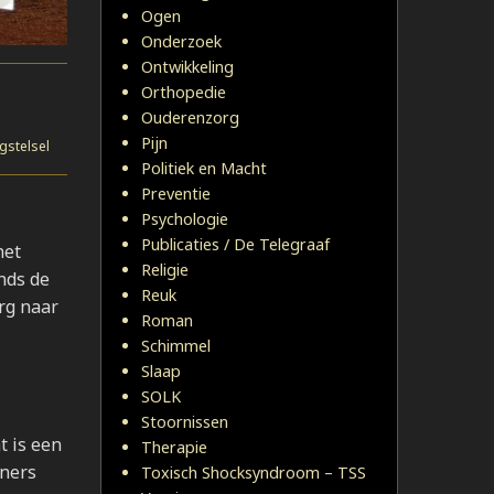
Ogen
Onderzoek
Ontwikkeling
Orthopedie
Ouderenzorg
Pijn
gstelsel
Politiek en Macht
Preventie
Psychologie
Publicaties / De Telegraaf
het
Religie
nds de
Reuk
rg naar
Roman
Schimmel
Slaap
SOLK
Stoornissen
t is een
Therapie
eners
Toxisch Shocksyndroom – TSS