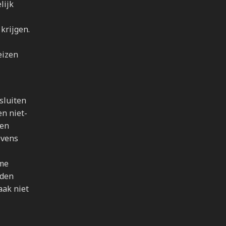
lijk
krijgen.
eizen
sluiten
en niet-
 en
evens
rme
rden
aak niet