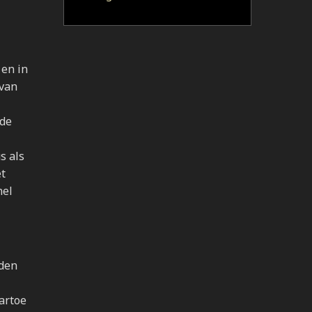
 en in
 van
 de
s als
et
nel
rden
aartoe