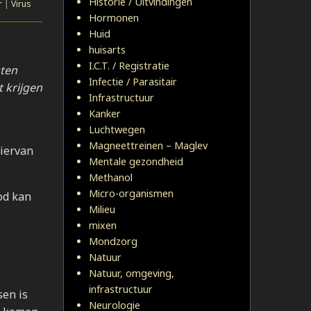
Historie / Uitvindingen
r
|
Virus
Hormonen
Huid
huisarts
I.C.T. / Registratie
aten
Infectie / Parasitair
 krijgen
Infrastructuur
Kanker
Luchtwegen
Magneettreinen – Maglev
hiervan
Mentale gezondheid
Methanol
Micro-organismen
od kan
Milieu
mixen
Mondzorg
Natuur
Natuur, omgeving,
infrastructuur
sen is
Neurologie