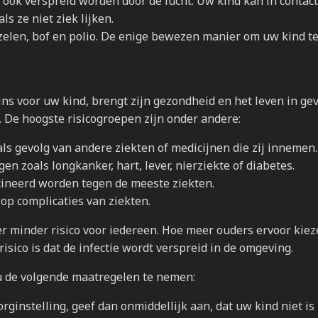
n ook verspreid worden door de lucht. Uw kind kan in conta
ls ze niet ziek lijken.
zelen, bof en polio. De enige bewezen manier om uw kind t
ins voor uw kind, brengt zijn gezondheid en het leven in gev
 De hoogste risicogroepen zijn onder andere:
 gevolg van andere ziekten of medicijnen die zij innemen.
zoals longkanker, hart, lever, nierziekte of diabetes.
cineerd worden tegen de meeste ziekten.
op complicaties van ziekten.
 minder risico voor iedereen. Hoe meer ouders ervoor kie
risico is dat de infectie wordt verspreid in de omgeving.
t u de volgende maatregelen te nemen:
orginstelling, geef dan onmiddellijk aan, dat uw kind niet is