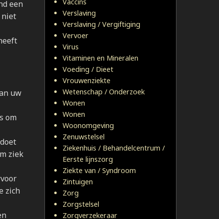
Vaccins
nd een
Verslaving
 niet
Verslaving / Vergiftiging
Vervoer
heeft
Virus
Vitaminen en Mineralen
Voeding / Dieet
Vrouwenziekte
Wetenschap / Onderzoek
van uw
Wonen
Wonen
is om
Woonomgeving
Zenuwstelsel
rdoet
Ziekenhuis / Behandelcentrum /
om ziek
Eerste lijnszorg
Ziekte van / Syndroom
rvoor
Zintuigen
e zich
Zorg
Zorgstelsel
en
Zorgverzekeraar