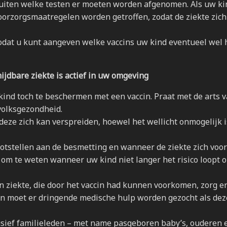
luiten welke testen er moeten worden afgenomen. Als uw ki
oorzorgsmaatregelen worden getroffen, zodat de ziekte zich
zodat u kunt aangeven welke vaccins uw kind eventueel wel 
ijdbare ziekte is actief in uw omgeving
ind toch te beschermen met een vaccin. Praat met de arts 
 volksgezondheid.
 deze zich kan verspreiden, hoewel het wellicht onmogelijk 
lootstellen aan de besmetting en wanneer de ziekte zich voo
 om te weten wanneer uw kind niet langer het risico loopt 
en ziekte, die door het vaccin had kunnen voorkomen, zorg e
n moet er dringende medische hulp worden gezocht als dez
usief familieleden – met name pasgeboren baby’s, ouderen 