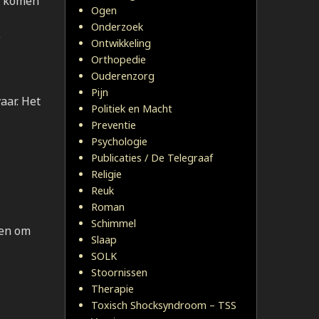
ct komen
Ogen
Onderzoek
e
Ontwikkeling
Orthopedie
Ouderenzorg
Pijn
aar. Het
Politiek en Macht
Preventie
Psychologie
Publicaties / De Telegraaf
Religie
Reuk
Roman
Schimmel
zen om
Slaap
SOLK
Stoornissen
Therapie
Toxisch Shocksyndroom – TSS