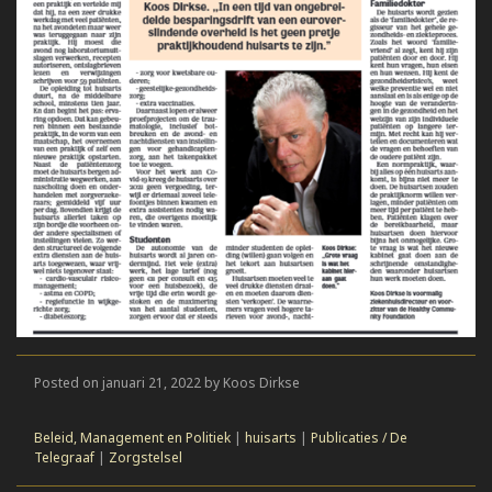
Posted on januari 21, 2022 by Koos Dirkse
Beleid, Management en Politiek
|
huisarts
|
Publicaties / De
Telegraaf
|
Zorgstelsel