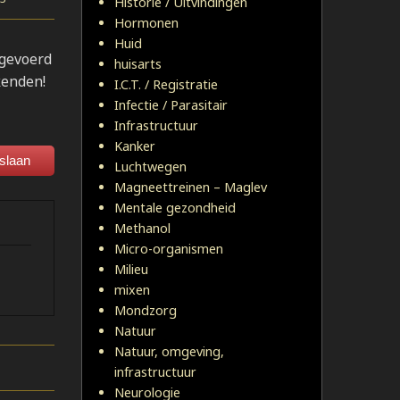
Historie / Uitvindingen
Hormonen
Huid
 gevoerd
huisarts
kenden!
I.C.T. / Registratie
Infectie / Parasitair
Infrastructuur
Kanker
slaan
Luchtwegen
Magneettreinen – Maglev
Mentale gezondheid
Methanol
Micro-organismen
Milieu
mixen
Mondzorg
Natuur
Natuur, omgeving,
infrastructuur
Neurologie