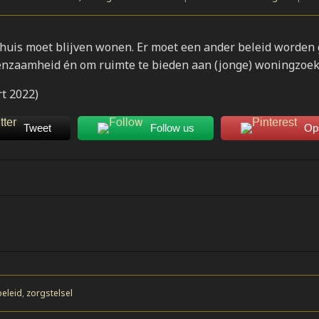
 thuis moet blijven wonen. Er moet een ander beleid worden
eenzaamheid én om ruimte te bieden aan (jonge) woningzoe
rt 2022)
Tweet
Follow us
Op
eleid
,
zorgstelsel