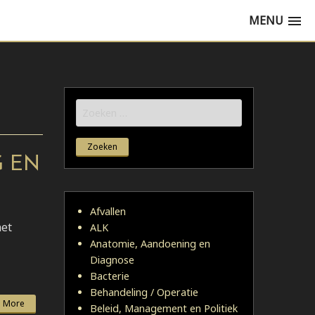
MENU
Zoeken
naar:
G EN
Afvallen
het
ALK
Anatomie, Aandoening en
Diagnose
Bacterie
Behandeling / Operatie
 More
Beleid, Management en Politiek