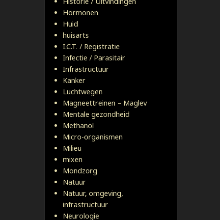
Historie / Uitvindingen
Hormonen
Huid
huisarts
I.C.T. / Registratie
Infectie / Parasitair
Infrastructuur
Kanker
Luchtwegen
Magneettreinen – Maglev
Mentale gezondheid
Methanol
Micro-organismen
Milieu
mixen
Mondzorg
Natuur
Natuur, omgeving,
infrastructuur
Neurologie