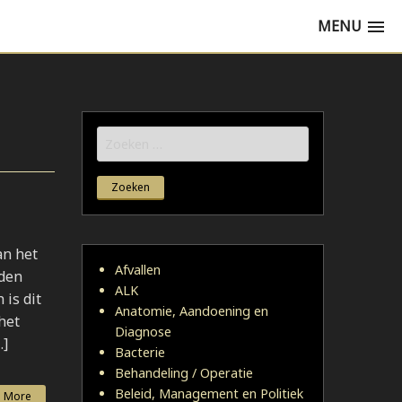
MENU
Zoeken
naar:
an het
Afvallen
nden
ALK
is dit
Anatomie, Aandoening en
het
Diagnose
…]
Bacterie
Behandeling / Operatie
Beleid, Management en Politiek
 More