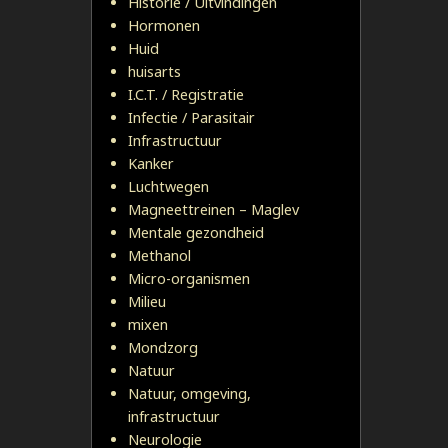
Historie / Uitvindingen
Hormonen
Huid
huisarts
I.C.T. / Registratie
Infectie / Parasitair
Infrastructuur
Kanker
Luchtwegen
Magneettreinen – Maglev
Mentale gezondheid
Methanol
Micro-organismen
Milieu
mixen
Mondzorg
Natuur
Natuur, omgeving,
infrastructuur
Neurologie