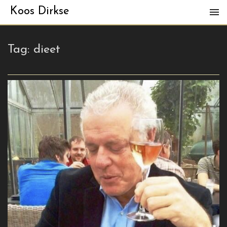
Koos Dirkse
Tag:
dieet