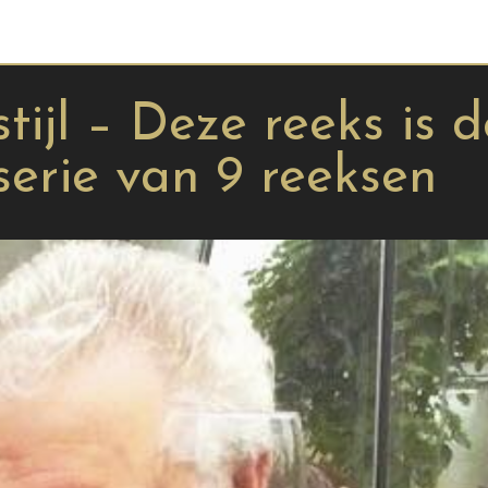
ijl – Deze reeks is d
serie van 9 reeksen