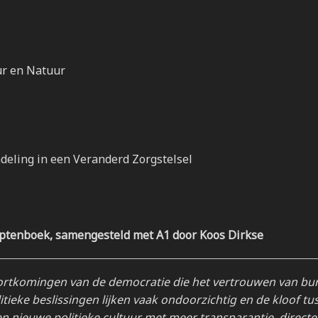
ur en Natuur
deling in een Veranderd Zorgstelsel
eptenboek, samengesteld met A1 door Koos Dirkse
ortkomingen van de democratie die het vertrouwen van bur
itieke beslissingen lijken vaak ondoorzichtig en de kloof tu
een nieuwe politieke cultuur met meer transparantie, directe