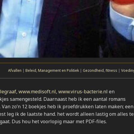
Afvallen
|
Beleid, Management en Politiek
|
Gezondheid, fitness
|
Voeding
legraaf
,
www.medisoft.nl
,
www.virus-bacterie.nl
en
kjes samengesteld. Daarnaast heb ik een aantal romans
s. Van zo’n 12 boekjes heb ik proefdrukken laten maken; een
st leg ik de laatste hand. het wordt alleen lastig om alles te
gaat. Dus hou het voorlopig maar met PDF-files.