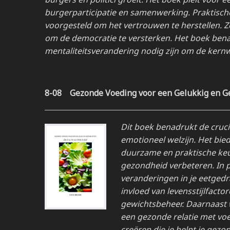
burgerparticipatie en samenwerking. Praktisch
voorgesteld om het vertrouwen te herstellen. 
om de democratie te versterken. Het boek bena
mentaliteitsverandering nodig zijn om de kernw
8-08
Gezonde Voeding voor een Gelukkig en G
Dit boek benadrukt de cruci
emotioneel welzijn. Het bie
duurzame en praktische keuz
gezondheid verbeteren. In pla
veranderingen in je eetged
invloed van levensstijlfact
gewichtsbeheer. Daarnaast 
een gezonde relatie met voe
creëren die je helpt je gez