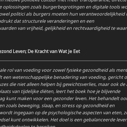
e oplossingen zoals burgerbegrotingen en digitale tools w
Zowel politici als burgers moeten hun verantwoordelijkhei
drukt dat structurele veranderingen en een
aarden van vrijheid, gelijkheid en rechtvaardigheid te waa
ezond Leven;
De Kracht van Wat Je Eet
ale rol van voeding voor zowel fysieke gezondheid als ment
dt een wetenschappelijke benadering van voeding, gericht 
es die niet alleen helpen bij gewichtsverlies, maar ook de 
ats van tijdelijke diëten, leert het boek hoe je blijvende
rag kunt maken voor een gezonder leven. Het behandelt oo
oren zoals beweging, slaap, en stress op gezondheid en
wordt ingegaan op de psychologische aspecten van eten, z
dsel kunt ontwikkelen. Het doel is een gebalanceerde levens
ondheidsdoelen te bereiken.