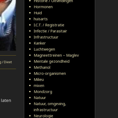
Historie / Uitvindingen
Hormonen
Huid
huisarts
I.C.T. / Registratie
Infectie / Parasitair
Infrastructuur
Kanker
Luchtwegen
Magneettreinen – Maglev
Mentale gezondheid
 / Dieet
Methanol
Micro-organismen
Milieu
mixen
Mondzorg
Natuur
 laten
Natuur, omgeving,
infrastructuur
Neurologie