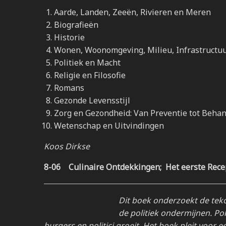
Aarde, Landen, Zeeën, Rivieren en Meren
Biografieën
Historie
Wonen, Woonomgeving, Milieu, Infrastructu
Politiek en Macht
Religie en Filosofie
Romans
Gezonde Levensstijl
Zorg en Gezondheid: Van Preventie tot Behan
Wetenschap en Uitvindingen
Koos Dirkse
8-06
Culinaire Ontdekkingen;
Het eerste Rec
Dit boek onderzoekt de tek
de politiek ondermijnen. Pol
burgers en politici groeit. Het boek pleit voor 