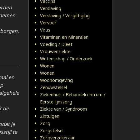
Vaccins
orden
Verslaving
d nemen
Verslaving / Vergiftiging
Vervoer
Virus
rborgen.
Vitaminen en Mineralen
Voeding / Dieet
Vrouwenziekte
Wetenschap / Onderzoek
Wonen
Wonen
aal en
Woonomgeving
op
Zenuwstelsel
algehele
Ziekenhuis / Behandelcentrum /
Eerste lijnszorg
k de
Ziekte van / Syndroom
Zintuigen
Zorg
odat je
Zorgstelsel
stijl te
Zorgverzekeraar