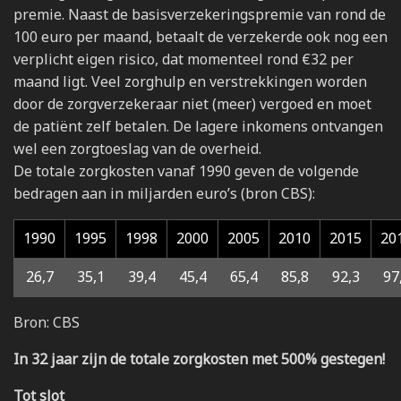
premie. Naast de basisverzekeringspremie van rond de
100 euro per maand, betaalt de verzekerde ook nog een
verplicht eigen risico, dat momenteel rond €32 per
maand ligt. Veel zorghulp en verstrekkingen worden
door de zorgverzekeraar niet (meer) vergoed en moet
de patiënt zelf betalen. De lagere inkomens ontvangen
wel een zorgtoeslag van de overheid.
De totale zorgkosten vanaf 1990 geven de volgende
bedragen aan in miljarden euro’s (bron CBS):
1990
1995
1998
2000
2005
2010
2015
20
26,7
35,1
39,4
45,4
65,4
85,8
92,3
97
Bron: CBS
In 32 jaar zijn de totale zorgkosten met 500% gestegen!
Tot slot