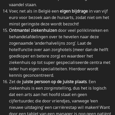
vaandel staan.
Voer, net als in België een
eigen bijdrage
in van vijf
euro voor bezoek aan de huisarts, zodat niet om het
minst geringste deze wordt bezocht!
Ontmantel ziekenhuizen
door veel poliklinieken en
behandelafdelingen over te hevelen naar deze
zogenaamde ‘anderhalvelijns zorg’. Laat de
hotelfunctie over aan zorghotels (meer dan de helft
goedkoper en betere zorg) en waardeer het
ziekenhuis op tot super gespecialiseerde centra met
ieder hun eigen specialiteiten. Hierdoor wordt
kennis geconcentreerd.
Zet de
juiste persoon op de juiste plaats
. Een
ziekenhuis is een zorginstelling, dus het is logisch
dat een arts aan het hoofd staat en geen
cijfertuurder, die door vriendjes, vanwege ‘een
nieuwe uitdaging’ een carrièrestap wil maken! Want
door een tablet van een manager is nog geen patiënt