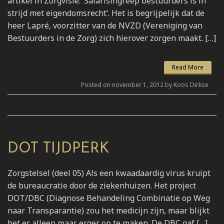
artikel in Zorgvisie: ‘Salarisingreep bestuurders is in
strijd met eigendomsrecht’. Het is begrijpelijk dat de
heer Lapré, voorzitter van de NVZD (Vereniging van
Bestuurders in de Zorg) zich hierover zorgen maakt. […]
Read More
Posted on november 1, 2012 by Koos Dirkse
DOT TIJDPERK
Zorgstelsel (deel 05) Als een kwaadaardig virus kruipt
de bureaucratie door de ziekenhuizen. Het project
DOT/DBC (Diagnose Behandeling Combinatie op Weg
naar Transparantie) zou het medicijn zijn, maar blijkt
het er alleen maar erger op te maken. De DBC gaf […]